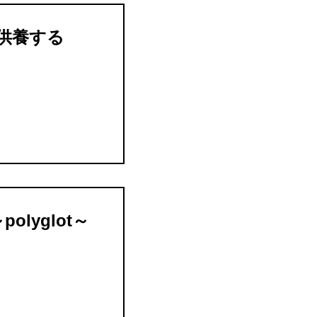
を供養する
lyglot～