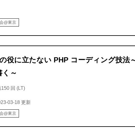
強会@東京
の役に立たない PHP コーディング技法
を書く～
0 回 (LT)
023-03-18
更新
強会@東京