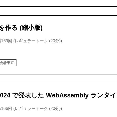
 を作る (縮小版)
169回 (レギュラートーク (20分))
強会@東京
gi 2024 で発表した WebAssembly ラ
166回 (レギュラートーク (20分))