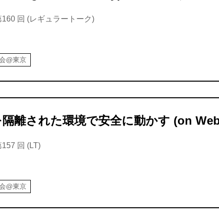
160 回 (レギュラートーク)
強会@東京
隔離された環境で安全に動かす (on WebAs
7 回 (LT)
強会@東京