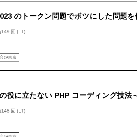
igi 2023 のトークン問題でボツにした問題
9 回 (LT)
強会@東京
役に立たない PHP コーディング技法～po
8 回 (LT)
強会@東京