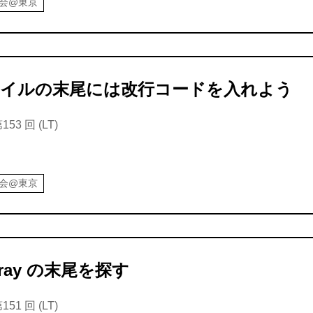
強会@東京
イルの末尾には改行コードを入れよう
3 回 (LT)
強会@東京
array の末尾を探す
1 回 (LT)